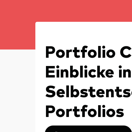
Inde
Anbi
Marktvolatilität
Life
Vang
Research
Mode
Vang
Mult
Portfolio 
Mon
Einblicke in
Selbstents
Portfolios