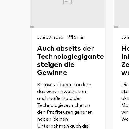
Juni 30, 2026
5 min
Juni
Auch abseits der
Ha
Technologiegiganten
In
steigen die
Ze
Gewinne
we
KI-Investitionen fördern
Die
das Gewinnwachstum
ste
auch außerhalb der
akt
Technologiebranche, zu
Mar
den Profiteuren gehören
wir
neben kleinen
Wel
Unternehmen auch die