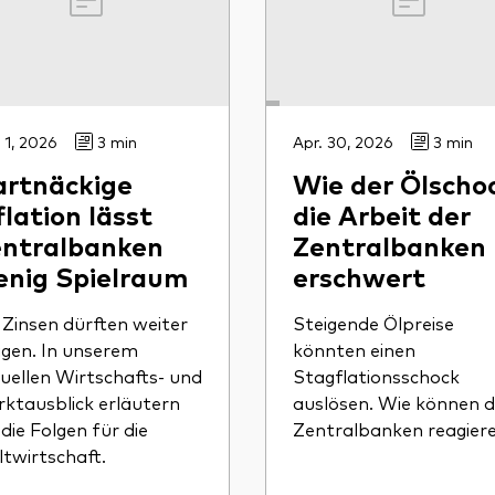
 1, 2026
3 min
Apr. 30, 2026
3 min
rtnäckige
Wie der Ölscho
flation lässt
die Arbeit der
ntralbanken
Zentralbanken
nig Spielraum
erschwert
 Zinsen dürften weiter
Steigende Ölpreise
igen. In unserem
könnten einen
uellen Wirtschafts- und
Stagflationsschock
ktausblick erläutern
auslösen. Wie können d
 die Folgen für die
Zentralbanken reagier
twirtschaft.