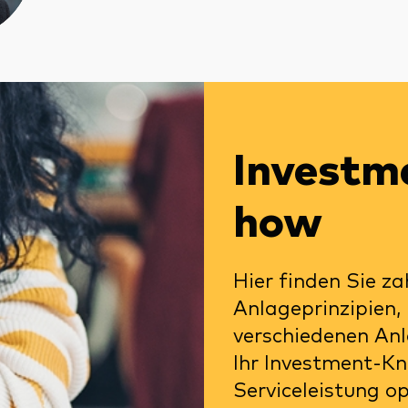
Investm
how
Hier finden Sie za
Anlageprinzipien,
verschiedenen An
Ihr Investment-Kn
Serviceleistung o