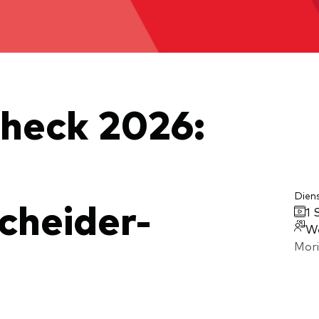
xfonds
eterliste
Strategy
uard Modellportfolios
llportfolios
uard Beratungsstudie
i-asset
Check 2026:
ey market
Dien
cheider-
1 
W
Mori