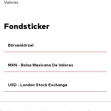
Valores
Fondsticker
Börsenkürzel
ISIN:
IE00BFMXZJ56
MXN - Bolsa Mexicana De Valores
MEX ID:
VRAAAC
WKN:
A2PV51
Ticker iNav Bloomberg:
iVJPUMXN
USD - London Stock Exchange
Bloomberg:
VJPUN MM
ISIN:
IE00BFMXZJ56
Bloomberg:
VJPU LN
Reuters:
VJPU.MX
ISIN:
IE00BFMXZJ56
SEDOL:
BRJBLD2