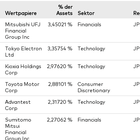
% der
Wertpapiere
Assets
Sektor
Re
Mitsubishi UFJ
3,45021 %
Financials
JP
Financial
Group Inc
Tokyo Electron
3,35754 %
Technology
JP
Ltd
Kioxia Holdings
2,97620 %
Technology
JP
Corp
Toyota Motor
2,88101 %
Consumer
JP
Corp
Discretionary
Advantest
2,31720 %
Technology
JP
Corp
Sumitomo
2,27062 %
Financials
JP
Mitsui
Financial
Group Inc