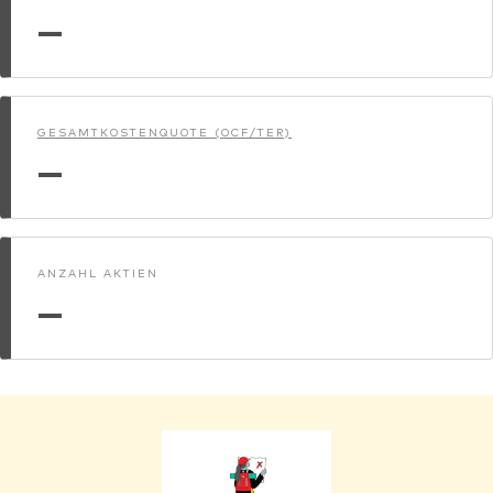
—
GESAMTKOSTENQUOTE (OCF/TER)
—
ANZAHL AKTIEN
—