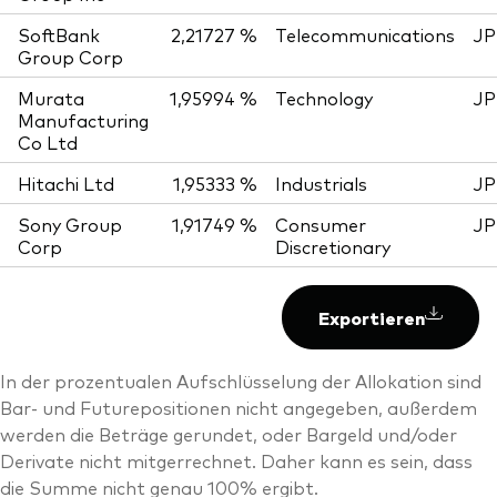
SoftBank
2,21727 %
Telecommunications
JP
Group Corp
Murata
1,95994 %
Technology
JP
Manufacturing
Co Ltd
Hitachi Ltd
1,95333 %
Industrials
JP
Sony Group
1,91749 %
Consumer
JP
Corp
Discretionary
Exportieren
In der prozentualen Aufschlüsselung der Allokation sind
Bar- und Futurepositionen nicht angegeben, außerdem
werden die Beträge gerundet, oder Bargeld und/oder
Derivate nicht mitgerrechnet. Daher kann es sein, dass
die Summe nicht genau 100% ergibt.