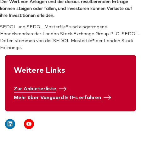
Der Wert von Anlagen und die daraus resultierenden Erträge
Reuters:
VJPU.L
können steigen oder fallen, und Investoren können Verluste auf
SEDOL:
BKBZD37
ihre Investitionen erleiden.
Börsenticker:
VJPU
SEDOL und SEDOL Masterfile® sind eingetragene
Handelsmarken der London Stock Exchange Group PLC. SEDOL-
Daten stammen von der SEDOL Masterfile® der London Stock
Exchange.
Weitere Links
Zur Anbieterliste
Mehr über Vanguard ETFs erfahren