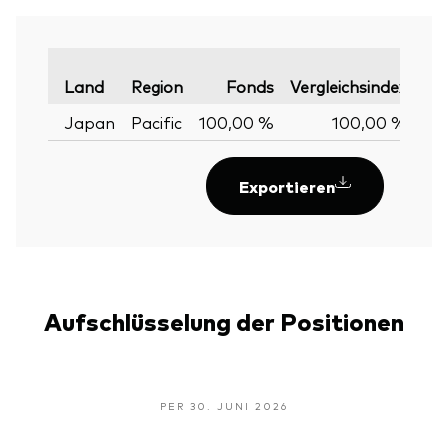
Var
Land
Region
Fonds
Vergleichsindex
Japan
Pacific
100,00 %
100,00 %
0,
Exportieren
Aufschlüsselung der Positionen
PER 30. JUNI 2026