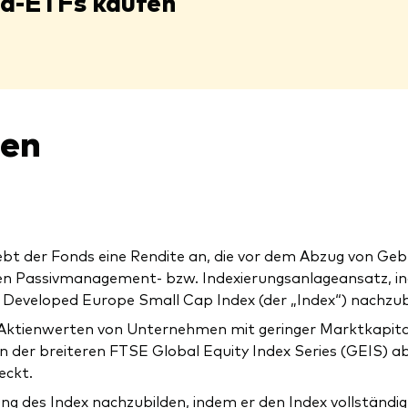
rd-ETFs kaufen
nen
trebt der Fonds eine Rendite an, die vor dem Abzug von 
inen Passivmanagement- bzw. Indexierungsanlageansatz, i
 Developed Europe Small Cap Index (der „Index“) nachzub
us Aktienwerten von Unternehmen mit geringer Marktkapital
n der breiteren FTSE Global Equity Index Series (GEIS) a
eckt.
g des Index nachzubilden, indem er den Index vollständig 