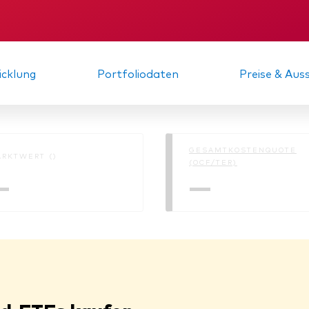
KID
Zwischenbericht
cklung
Portfoliodaten
Preise & Au
GESAMTKOSTENQUOTE
RKTWERT ()
(OCF/TER)
—
—