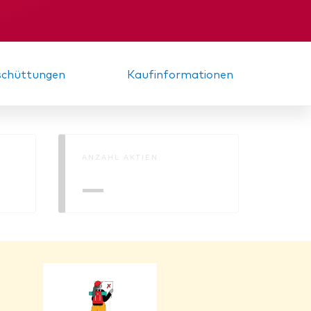
Gründungs­urkunde
sschüttungen
Kaufinformationen
ANZAHL AKTIEN
—