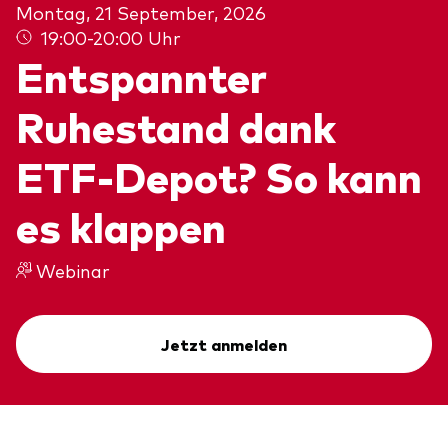
Montag, 21 September, 2026
Über uns
Unser Angebot
19:00-20:00 Uhr
Entspannter
Unsere Mission
ETFs
Sicherheit
Indexfonds
Ruhestand dank
Kontakt
Aktien
Ratgeber
ETF-Depot? So kann
Anleihen
ETF-Wissen
es klappen
Multi-Asset
Unsere Anlageprinzipien
Webinar
Im Fokus
Welt-ETFs
Jetzt anmelden
Länder-ETFs
LifeStrategy