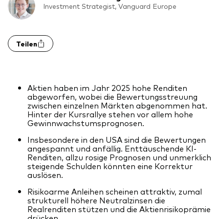
Benchmark-Anbieter
Investment Strategist, Vanguard Europe
Ihr Wissenshub: Studien & Analysen
Fondsdokumente und Richtlinien
Vanguard Produkte kaufen
Teilen
Betrugsprävention
Aktien haben im Jahr 2025 hohe Renditen
Index-Exposure-Analyse
abgeworfen, wobei die Bewertungsstreuung
zwischen einzelnen Märkten abgenommen hat.
Hinter der Kursrallye stehen vor allem hohe
Gewinnwachstumsprognosen.
Insbesondere in den USA sind die Bewertungen
Dokumente, die Vertrauen schaffen
angespannt und anfällig. Enttäuschende KI-
Renditen, allzu rosige Prognosen und unmerklich
steigende Schulden könnten eine Korrektur
auslösen.
Risikoarme Anleihen scheinen attraktiv, zumal
strukturell höhere Neutralzinsen die
Realrenditen stützen und die Aktienrisikoprämie
drücken.