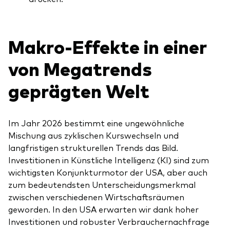
Makro-Effekte in einer
von Megatrends
Ressourcen
geprägten Welt
Marktvolatilität
Research
Im Jahr 2026 bestimmt eine ungewöhnliche
Mischung aus zyklischen Kurswechseln und
langfristigen strukturellen Trends das Bild.
Anbieterliste
Investitionen in Künstliche Intelligenz (KI) sind zum
Vanguard Modellportfolios
wichtigsten Konjunkturmotor der USA, aber auch
zum bedeutendsten Unterscheidungsmerkmal
Vanguard Beratungsstudie
zwischen verschiedenen Wirtschaftsräumen
geworden. In den USA erwarten wir dank hoher
Investitionen und robuster Verbrauchernachfrage