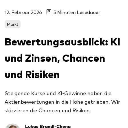
Aktien
Über Vanguard
12. Februar 2026
5 Minuten Lesedauer
Aktive Fonds
Anleihen
Markt
ESG / SRI
Bewertungsausblick: KI
Events
ETFs
und Zinsen, Chancen
Indexfonds
Säulen
LifeStrategy
und Risiken
Erfolgreiche Unternehmensführung
Modellportfolios
Kontakt
Kundenbeziehungen
Multi-asset
Steigende Kurse und KI-Gewinne haben die
Financial Planning
Money market
Aktienbewertungen in die Höhe getrieben. Wir
Investment Know how
skizzieren die Chancen und Risiken.
Marktkommentare
Marktausblick 2026
Investieren mit uns
Lukas Brandl-Cheng