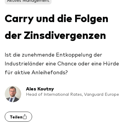
Aktien
Über Vanguard
Carry und die Folgen
Aktive Fonds
Anleihen
der Zinsdivergenzen
ESG / SRI
Events
ETFs
Ist die zunehmende Entkoppelung der
Indexfonds
Industrieländer eine Chance oder eine Hürde
Säulen
LifeStrategy
für aktive Anleihefonds?
Erfolgreiche Unternehmensführung
Modellportfolios
Kontakt
Kundenbeziehungen
Ales Koutny
Multi-asset
Head of International Rates, Vanguard Europe
Financial Planning
Money market
Investment Know how
Teilen
Marktkommentare
Marktausblick 2026
Investieren mit uns