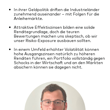
Benchmark-Anbieter
Ihr Wissenshub: Studien & Analysen
In ihrer Geldpolitik driften die Industrieländer
Fondsdokumente und Richtlinien
zunehmend auseinander – mit Folgen für die
Anleihemärkte.
Vanguard Produkte kaufen
Attraktive Effektivzinsen bilden eine solide
Betrugsprävention
Renditegrundlage, doch die teuren
Bewertungen machen uns skeptisch, ob wir
unser Risiko-Exposure ausbauen sollten.
Index-Exposure-Analyse
In einem Umfeld erhöhter Volatilität können
hohe Ausgangszinsen natürlich zu höheren
Renditen führen, ein Portfolio vollständig gegen
Schocks in der Wirtschaft und an den Märkten
absichern können sie dagegen nicht.
Dokumente, die Vertrauen schaffen