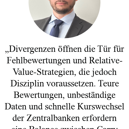
Ressourcen
„Divergenzen öffnen die Tür für
Marktvolatilität
Research
Fehlbewertungen und Relative-
Value-Strategien, die jedoch
Disziplin voraussetzen. Teure
Anbieterliste
Bewertungen, unbeständige
Vanguard Modellportfolios
Daten und schnelle Kurswechsel
Vanguard Beratungsstudie
der Zentralbanken erfordern