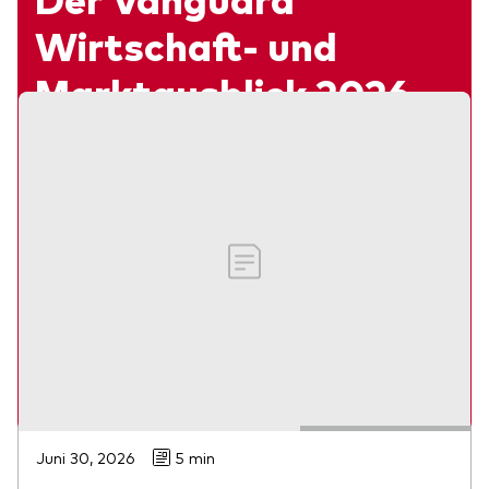
Verwandte Inhalte
Wirtschaft- und
Marktausblick 2026
Webinar
Was bringt das neue Jahr? Die Vanguard
Investment Strategy Group stellt ihre
Prognosen vor.
Josef Zorn, Lukas Brandl-Cheng und Stephan Knobel
Zum On-Demand-Video
Juni 30, 2026
5 min