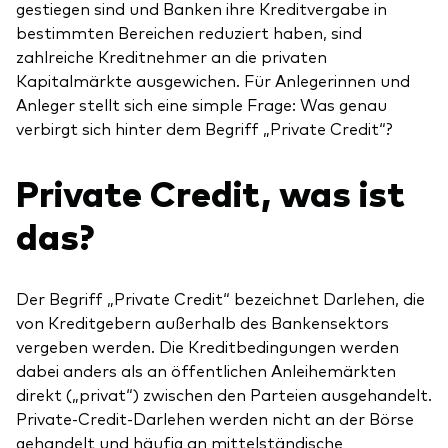
gestiegen sind und Banken ihre Kreditvergabe in
bestimmten Bereichen reduziert haben, sind
zahlreiche Kreditnehmer an die privaten
Kapitalmärkte ausgewichen. Für Anlegerinnen und
Anleger stellt sich eine simple Frage: Was genau
Ressourcen
verbirgt sich hinter dem Begriff „Private Credit“?
Marktvolatilität
Private Credit, was ist
Research
das?
Anbieterliste
Der Begriff „Private Credit“ bezeichnet Darlehen, die
von Kreditgebern außerhalb des Bankensektors
Vanguard Modellportfolios
vergeben werden. Die Kreditbedingungen werden
Vanguard Beratungsstudie
dabei anders als an öffentlichen Anleihemärkten
direkt („privat“) zwischen den Parteien ausgehandelt.
Private-Credit-Darlehen werden nicht an der Börse
gehandelt und häufig an mittelständische