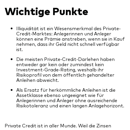
Benchmark-Anbieter
Wichtige Punkte
Ihr Wissenshub: Studien & Analysen
Fondsdokumente und Richtlinien
Vanguard Produkte kaufen
Illiquidität ist ein Wesensmerkmal des Private-
Credit-Marktes: Anlegerinnen und Anleger
Betrugsprävention
können eine Prämie anstreben, wenn sie in Kauf
nehmen, dass ihr Geld nicht schnell verfügbar
ist.
Index-Exposure-Analyse
Die meisten Private-Credit-Darlehen haben
entweder gar kein oder zumindest kein
Investment-Grade-Rating, weshalb ihr
Risikoprofil von dem öffentlich gehandelter
Anleihen abweicht.
Dokumente, die Vertrauen schaffen
Als Ersatz für herkömmliche Anleihen ist die
Assetklasse ebenso ungeeignet wie für
Anlegerinnen und Anleger ohne ausreichende
Risikotoleranz und einen langen Anlagehorizont.
Private Credit ist in aller Munde. Weil die Zinsen