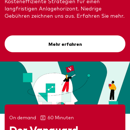
Kosteneffiziente Strategien für einen
langfristigen Anlagehorizont. Niedrige
Gebühren zeichnen uns aus. Erfahren Sie mehr.
Mehr erfahren
On demand
60 Minuten
Der Vanguard