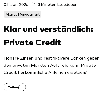
Aktien
03. Juni 2026
3 Minuten Lesedauer
Über Vanguard
Aktive Fonds
Aktives Management
Anleihen
Klar und verständlich:
ESG / SRI
Events
ETFs
Private Credit
Indexfonds
Säulen
LifeStrategy
Höhere Zinsen und restriktivere Banken geben
Erfolgreiche Unternehmensführung
den privaten Märkten Auftrieb. Kann Private
Modellportfolios
Kontakt
Kundenbeziehungen
Credit herkömmliche Anleihen ersetzen?
Multi-asset
Financial Planning
Money market
Teilen
Investment Know how
Marktkommentare
Marktausblick 2026
Investieren mit uns