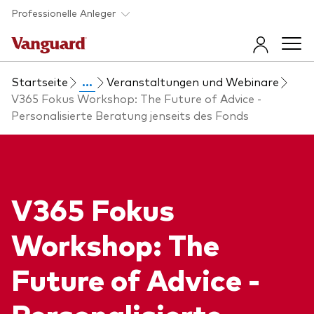
Skip to main content
Professionelle Anleger
Startseite
...
Veranstaltungen und Webinare
Fonds und ETFs
V365 Fokus Workshop: The Future of Advice -
Personalisierte Beratung jenseits des Fonds
Back to main menu
Insights und Events
Produkt finden
Back to main menu
Beraterunterstützung
V365 Fokus
Direkt zur Fondsliste
Insights
Workshop: The
Back to main menu
Über uns
Erfahren Sie mehr über unsere
Future of Advice -
Anlageprodukte
Vanguard 365 im Überblick
Back to main menu
Anlageprodukte im Überblick
Personalisierte