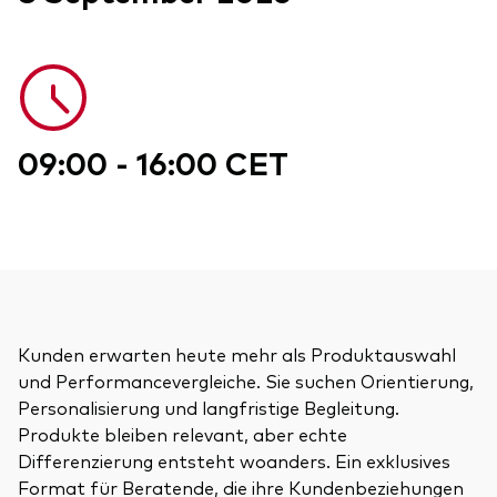
Benchmark-Anbieter
Ihr Wissenshub: Studien & Analysen
Fondsdokumente und Richtlinien
Vanguard Produkte kaufen
Betrugsprävention
09:00 - 16:00 CET
Index-Exposure-Analyse
Dokumente, die Vertrauen schaffen
Kunden erwarten heute mehr als Produktauswahl
und Performancevergleiche. Sie suchen Orientierung,
Personalisierung und langfristige Begleitung.
Produkte bleiben relevant, aber echte
Differenzierung entsteht woanders. Ein exklusives
Format für Beratende, die ihre Kundenbeziehungen