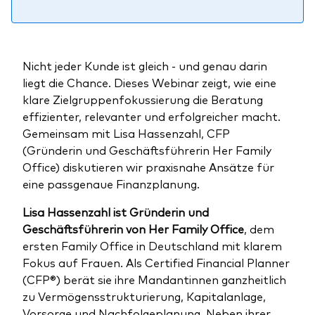
Benchmark-Anbieter
Ihr Wissenshub: Studien & Analysen
Fondsdokumente und Richtlinien
Vanguard Produkte kaufen
Nicht jeder Kunde ist gleich - und genau darin
Betrugsprävention
liegt die Chance. Dieses Webinar zeigt, wie eine
klare Zielgruppenfokussierung die Beratung
effizienter, relevanter und erfolgreicher macht.
Gemeinsam mit Lisa Hassenzahl, CFP
Index-Exposure-Analyse
(Gründerin und Geschäftsführerin Her Family
Office) diskutieren wir praxisnahe Ansätze für
eine passgenaue Finanzplanung.
Lisa Hassenzahl ist Gründerin und
Dokumente, die Vertrauen schaffen
Geschäftsführerin von Her Family Office
, dem
ersten Family Office in Deutschland mit klarem
Fokus auf Frauen. Als Certified Financial Planner
(CFP®) berät sie ihre Mandantinnen ganzheitlich
zu Vermögensstrukturierung, Kapitalanlage,
Vorsorge und Nachfolgeplanung. Neben ihrer