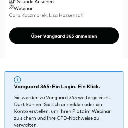
1 Stunde Ansehen
Aktien
Über Vanguard
Webinar
Aktive Fonds
Cora Kaczmarek, Lisa Hassenzahl
Anleihen
ESG / SRI
Über Vanguard 365 anmelden
Events
ETFs
Indexfonds
Säulen
LifeStrategy
Erfolgreiche Unternehmensführung
Modellportfolios
Kontakt
Kundenbeziehungen
Vanguard 365: Ein Login. Ein Klick.
Multi-asset
Financial Planning
Sie werden zu Vanguard 365 weitergeleitet.
Money market
Dort können Sie sich anmelden oder ein
Investment Know how
Konto erstellen, um Ihren Platz im Webinar
Marktkommentare
zu sichern und Ihre CPD-Nachweise zu
Marktausblick 2026
Investieren mit uns
verwalten.