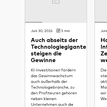
Juni 30, 2026
5 min
Juni
Auch abseits der
Ha
Technologiegiganten
In
steigen die
Ze
Gewinne
we
KI-Investitionen fördern
Die
das Gewinnwachstum
ste
auch außerhalb der
akt
Technologiebranche, zu
Mar
den Profiteuren gehören
wir
neben kleinen
Wel
Unternehmen auch die