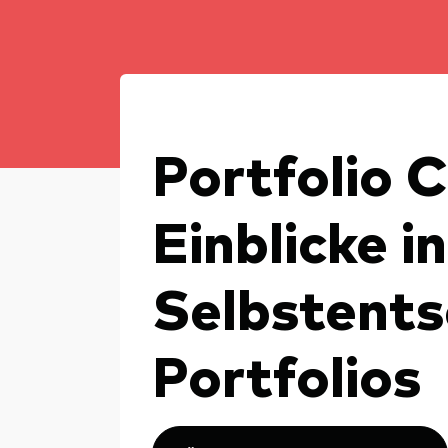
Inde
Anbi
Marktvolatilität
Life
Vang
Research
Mode
Vang
Mult
Portfolio 
Mon
Einblicke in
Selbstents
Portfolios