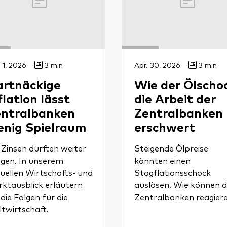
 1, 2026
3 min
Apr. 30, 2026
3 min
rtnäckige
Wie der Ölscho
flation lässt
die Arbeit der
ntralbanken
Zentralbanken
nig Spielraum
erschwert
 Zinsen dürften weiter
Steigende Ölpreise
igen. In unserem
könnten einen
uellen Wirtschafts- und
Stagflationsschock
ktausblick erläutern
auslösen. Wie können d
 die Folgen für die
Zentralbanken reagier
twirtschaft.