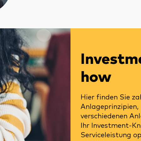
Investm
how
Hier finden Sie za
Anlageprinzipien,
verschiedenen An
Ihr Investment-Kn
Serviceleistung o