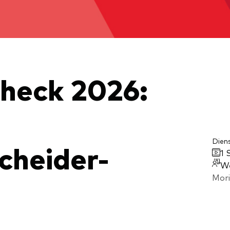
xfonds
eterliste
Strategy
uard Modellportfolios
llportfolios
uard Beratungsstudie
i-asset
Check 2026:
ey market
Dien
cheider-
1 
W
Mori