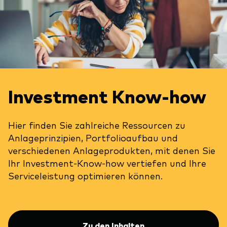
Investment Know-how
Hier finden Sie zahlreiche Ressourcen zu
Anlageprinzipien, Portfolioaufbau und
verschiedenen Anlageprodukten, mit denen Sie
Ihr Investment-Know-how vertiefen und Ihre
Serviceleistung optimieren können.
Zu den Inhalten