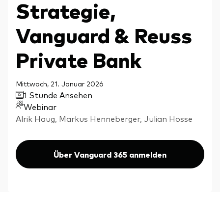
Strategie,
Aktien
Über Vanguard
Aktive Fonds
Vanguard & Reuss
Anleihen
Private Bank
ESG / SRI
Events
ETFs
Mittwoch, 21. Januar 2026
1 Stunde Ansehen
Indexfonds
Webinar
Säulen
LifeStrategy
Alrik Haug, Markus Henneberger, Julian Hosse
Erfolgreiche Unternehmensführung
Modellportfolios
Kontakt
Kundenbeziehungen
Multi-asset
Über Vanguard 365 anmelden
Financial Planning
Money market
Investment Know how
Marktkommentare
Marktausblick 2026
Investieren mit uns