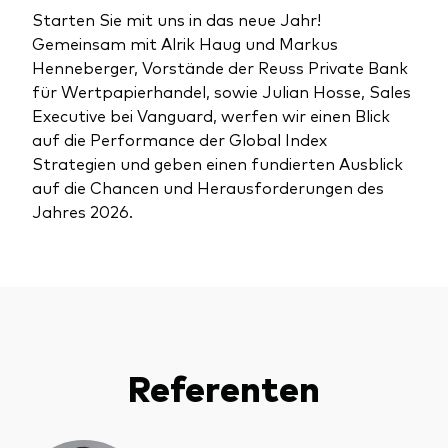
Benchmark-Anbieter
Starten Sie mit uns in das neue Jahr!
Ihr Wissenshub: Studien & Analysen
Gemeinsam mit Alrik Haug und Markus
Fondsdokumente und Richtlinien
Henneberger, Vorstände der Reuss Private Bank
Vanguard Produkte kaufen
für Wertpapierhandel, sowie Julian Hosse, Sales
Executive bei Vanguard, werfen wir einen Blick
Betrugsprävention
auf die Performance der Global Index
Strategien und geben einen fundierten Ausblick
auf die Chancen und Herausforderungen des
Index-Exposure-Analyse
Jahres 2026.
Dokumente, die Vertrauen schaffen
Referenten