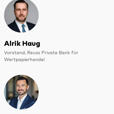
Ressourcen
Alrik Haug
Marktvolatilität
Research
Vorstand, Reuss Private Bank für
Wertpapierhandel
Anbieterliste
Vanguard Modellportfolios
Vanguard Beratungsstudie