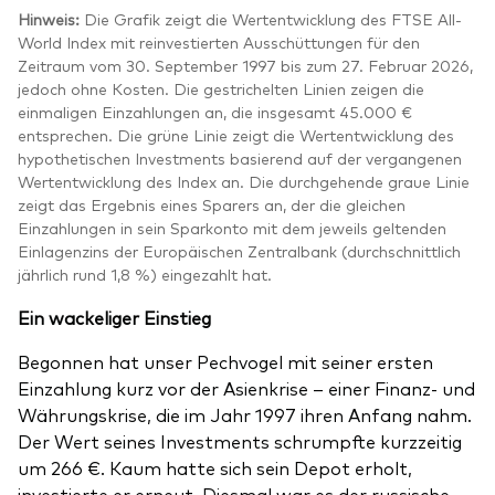
Hinweis:
Die Grafik zeigt die Wertentwicklung des FTSE All-
World Index mit reinvestierten Ausschüttungen für den
Zeitraum vom 30. September 1997 bis zum 27. Februar 2026,
jedoch ohne Kosten. Die gestrichelten Linien zeigen die
einmaligen Einzahlungen an, die insgesamt 45.000 €
entsprechen. Die grüne Linie zeigt die Wertentwicklung des
hypothetischen Investments basierend auf der vergangenen
Wertentwicklung des Index an. Die durchgehende graue Linie
zeigt das Ergebnis eines Sparers an, der die gleichen
Einzahlungen in sein Sparkonto mit dem jeweils geltenden
Einlagenzins der Europäischen Zentralbank (durchschnittlich
jährlich rund 1,8 %) eingezahlt hat.
Ein wackeliger Einstieg
Begonnen hat unser Pechvogel mit seiner ersten
Einzahlung kurz vor der Asienkrise – einer Finanz- und
Währungskrise, die im Jahr 1997 ihren Anfang nahm.
Der Wert seines Investments schrumpfte kurzzeitig
um 266 €. Kaum hatte sich sein Depot erholt,
investierte er erneut. Diesmal war es der russische