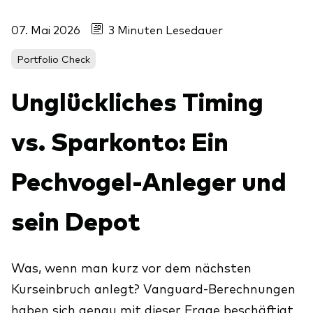
Über uns
Unser Angebot
07. Mai 2026
3 Minuten Lesedauer
Unsere Mission
ETFs
Portfolio Check
Sicherheit
Indexfonds
Unglückliches Timing
Kontakt
Aktien
Ratgeber
Anleihen
ETF-Wissen
vs. Sparkonto: Ein
Multi-Asset
Unsere Anlageprinzipien
Pechvogel-Anleger und
Im Fokus
sein Depot
Welt-ETFs
Länder-ETFs
Was, wenn man kurz vor dem nächsten
LifeStrategy
Kurseinbruch anlegt? Vanguard-Berechnungen
haben sich genau mit dieser Frage beschäftigt