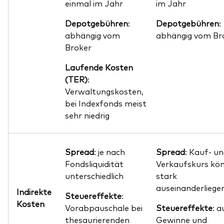
einmal im Jahr
im Jahr
Depotgebühren
:
Depotgebühren
:
abhängig vom
abhängig vom Br
Broker
Laufende Kosten
(TER)
:
Verwaltungskosten,
bei Indexfonds meist
sehr niedrig
Spread
: je nach
Spread
: Kauf- u
Fondsliquidität
Verkaufskurs kö
unterschiedlich
stark
auseinanderliege
Indirekte
Steuereffekte
:
Kosten
Vorabpauschale bei
Steuereffekte
: a
thesaurierenden
Gewinne und