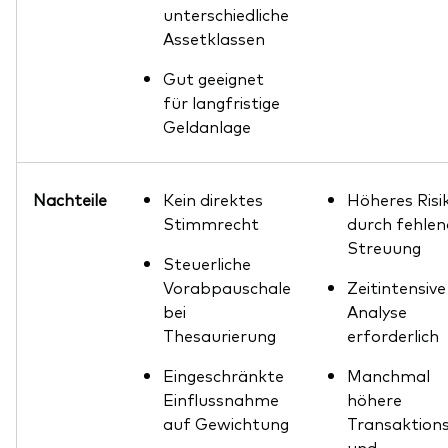
unterschiedliche
Assetklassen
Gut geeignet
für langfristige
Geldanlage
Nachteile
Kein direktes
Höheres Risi
Stimmrecht
durch fehle
Streuung
Steuerliche
Vorabpauschale
Zeitintensive
bei
Analyse
Thesaurierung
erforderlich
Eingeschränkte
Manchmal
Einflussnahme
höhere
auf Gewichtung
Transaktions
und