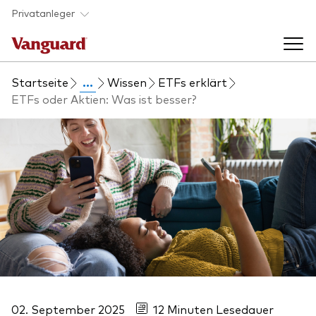
Skip to main content
Privatanleger
Startseite
...
Wissen
ETFs erklärt
Indexfonds & ETFs
ETFs oder Aktien: Was ist besser?
Back to main menu
Wissen
Produkte handeln
Back to main menu
Veranstaltungen
Anbieterliste
Aktuelles
Produkte im Überblick
Über uns
Produktliste
Back to main menu
Fondsdokumente
Jetzt investieren
02. September 2025
12 Minuten Lesedauer