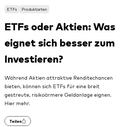
Über uns
Unser Angebot
ETFs
Produktarten
Unsere Mission
ETFs
ETFs oder Aktien: Was
Sicherheit
Indexfonds
Kontakt
eignet sich besser zum
Aktien
Ratgeber
Anleihen
ETF-Wissen
Investieren?
Multi-Asset
Unsere Anlageprinzipien
Während Aktien attraktive Renditechancen
Im Fokus
bieten, können sich ETFs für eine breit
Welt-ETFs
gestreute, risikoärmere Geldanlage eignen.
Länder-ETFs
Hier mehr.
LifeStrategy
Teilen