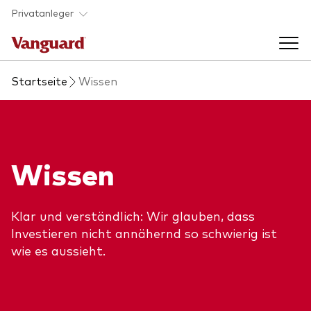
Skip to main content
Privatanleger
Startseite
Wissen
Indexfonds & ETFs
Back to main menu
Wissen
Wissen
Produkte handeln
Back to main menu
Veranstaltungen
Anbieterliste
Klar und verständlich: Wir glauben, dass
Aktuelles
Produkte im Überblick
Investieren nicht annähernd so schwierig ist
Über uns
wie es aussieht.
Produktliste
Back to main menu
Fondsdokumente
Jetzt investieren