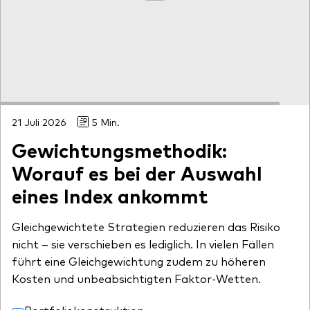
Benchmark-Anbieter
Ihr Wissenshub: Studien & Analysen
Fondsdokumente und Richtlinien
Vanguard Produkte kaufen
Betrugsprävention
21 Juli 2026
5 Min.
Index-Exposure-Analyse
Gewichtungsmethodik:
Worauf es bei der Auswahl
eines Index ankommt
Dokumente, die Vertrauen schaffen
Gleichgewichtete Strategien reduzieren das Risiko
nicht – sie verschieben es lediglich. In vielen Fällen
führt eine Gleichgewichtung zudem zu höheren
Kosten und unbeabsichtigten Faktor-Wetten.