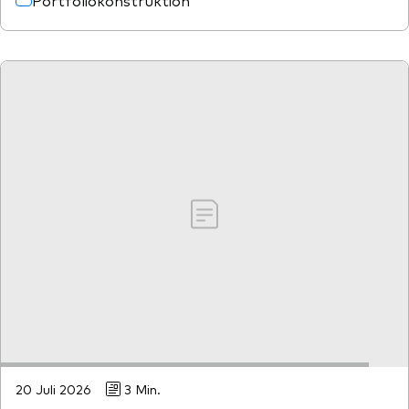
Portfoliokonstruktion
Ressourcen
Marktvolatilität
Research
Anbieterliste
Vanguard Modellportfolios
Vanguard Beratungsstudie
20 Juli 2026
3 Min.