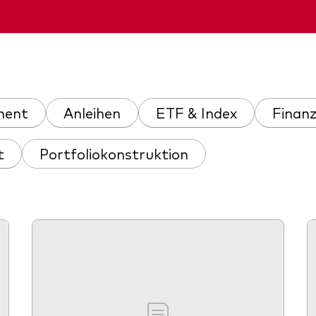
xfonds
eterliste
Strategy
uard Modellportfolios
llportfolios
uard Beratungsstudie
i-asset
ment
Anleihen
ETF & Index
Finan
ey market
t
Portfoliokonstruktion