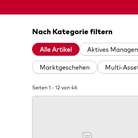
Inde
Anbi
Marktvolatilität
Life
Vang
Research
Mode
Vang
Nach Kategorie filtern
Mult
Alle Artikel
Aktives Manage
Mon
Marktgeschehen
Multi-Asse
Seiten 1 - 12 von 46