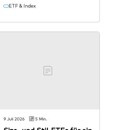
ETF & Index
9 Juli 2026
5 Min.
Size- und Stil-ETFs für ein