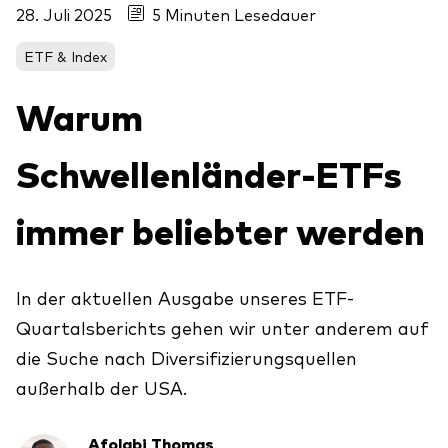
Aktien
28. Juli 2025
5 Minuten Lesedauer
Über Vanguard
Aktive Fonds
ETF & Index
Anleihen
Warum
ESG / SRI
Events
Schwellenländer-ETFs
ETFs
Indexfonds
immer beliebter werden
Säulen
LifeStrategy
Erfolgreiche Unternehmensführung
Modellportfolios
Kontakt
In der aktuellen Ausgabe unseres ETF-
Kundenbeziehungen
Multi-asset
Quartalsberichts gehen wir unter anderem auf
Financial Planning
Money market
die Suche nach Diversifizierungsquellen
Investment Know how
außerhalb der USA.
Marktkommentare
Marktausblick 2026
Investieren mit uns
Afolabi Thomas