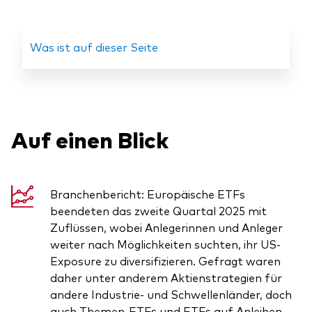
Was ist auf dieser Seite
Ressourcen
Marktvolatilität
Auf einen Blick
Research
Branchenbericht: Europäische ETFs
Anbieterliste
beendeten das zweite Quartal 2025 mit
Zuflüssen, wobei Anlegerinnen und Anleger
Vanguard Modellportfolios
weiter nach Möglichkeiten suchten, ihr US-
Vanguard Beratungsstudie
Exposure zu diversifizieren. Gefragt waren
daher unter anderem Aktienstrategien für
andere Industrie- und Schwellenländer, doch
auch Themen-ETFs und ETFs auf Anleihen